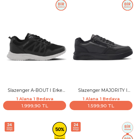
Slazenger A-BOUT I Erkek
Slazenger MAJORITY I
Siyah / Koyu Gri Koşu &
Erkek Siyah / Siyah Günlük
1 Alana 1 Bedava
1 Alana 1 Bedava
Yürüyüş Spor Ayakkabısı
Spor Ayakkabısı
1.999,90 TL
1.599,90 TL