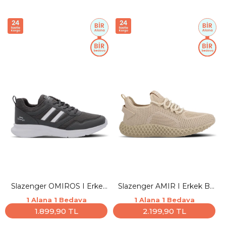
Slazenger OMIROS I Erkek
Slazenger AMIR I Erkek Bej
Koyu Gri Koşu & Yürüyüş
Koşu & Yürüyüş Spor
1 Alana 1 Bedava
1 Alana 1 Bedava
Spor Ayakkabısı
Ayakkabısı
1.899,90 TL
2.199,90 TL