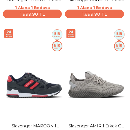
Gri Koşu & Yürüyüş Spor
Koyu Gri Günlük Spor
1 Alana 1 Bedava
1 Alana 1 Bedava
Ayakkabısı
Ayakkabısı
1.999,90 TL
1.899,90 TL
Slazenger MAROON I
Slazenger AMIR I Erkek Gri