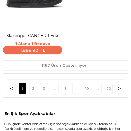
Slazenger CANCER I Erkek
Siyah / Siyah Günlük Spor
1 Alana 1 Bedava
Ayakkabısı
1.899,90 TL
1167 Ürün Gösteriliyor
1
2
3
...
5
...
10
...
20
En Şık Spor Ayakkabılar
Gün içinde konfor elde etmek için spor ayakkabılar oldukça sık tercih edilir.
Farklı özelliklere ve modellere sahip çok sayıda spor ayakkabı olduğu için her