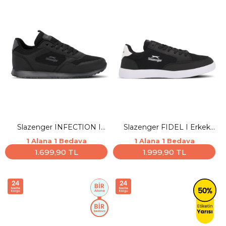
Slazenger INFECTION I
Slazenger FIDEL I Erkek
Erkek Siyah / Siyah Günlük
Siyah / Beyaz Günlük Spor
1 Alana 1 Bedava
1 Alana 1 Bedava
Spor Ayakkabısı
Ayakkabısı
1.699,90 TL
1.999,90 TL