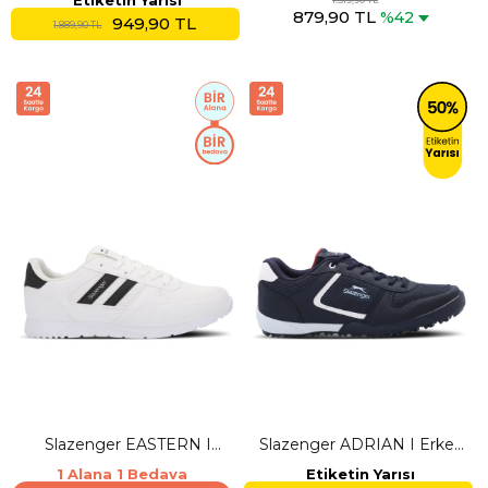
Etiketin Yarısı
879,90 TL
Ayakkabısı
Ayakkabısı
%42
949,90 TL
1.889,90 TL
Slazenger EASTERN I
Slazenger ADRIAN I Erkek
Erkek Beyaz Günlük Spor
Lacivert / Beyaz Günlük
1 Alana 1 Bedava
Etiketin Yarısı