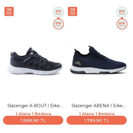
Slazenger A-BOUT I Erkek
Slazenger ABENA I Erkek
Lacivert Koşu & Yürüyüş
Lacivert / Beyaz Sneaker
1 Alana 1 Bedava
1 Alana 1 Bedava
Spor Ayakkabısı
1.999,90 TL
1.799,90 TL