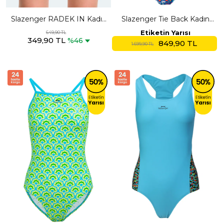
Slazenger RADEK IN Kadın
Slazenger Tie Back Kadın
Cepli Deniz Şortu Siyah
Yüzücü Çiçekli Mayo
Etiketin Yarısı
649,90 TL
349,90 TL
Mayo
%46
849,90 TL
1.699,90 TL