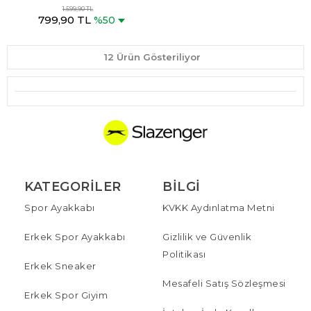
Kadın Yüzücü Siyah / Fuşya
1.599,90 TL
799,90 TL
Mayo
%50
12 Ürün Gösteriliyor
KATEGORILER
BILGI
Spor Ayakkabı
KVKK Aydınlatma Metni
Erkek Spor Ayakkabı
Gizlilik ve Güvenlik
Politikası
Erkek Sneaker
Mesafeli Satış Sözleşmesi
Erkek Spor Giyim