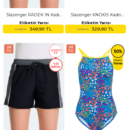
Slazenger RADEK IN Kadın
Slazenger KNOXIS Kadın
Cepli Deniz Şortu Fuşya
Cepli Deniz Şortu Gri Şort
Etiketin Yarısı
Etiketin Yarısı
Mayo
349,90 TL
329,90 TL
649,90 TL
649,90 TL