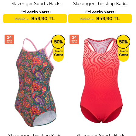
Slazenger Sports Back
Slazenger Thinstrap Kadın
Kadın Yüzücü Siyah Mayo
Yüzücü Yeşil Mayo
Etiketin Yarısı
Etiketin Yarısı
849,90 TL
849,90 TL
1.699,90 TL
1.699,90 TL
Slazenger Thinstrap Kadın
Slazenger Sports Back