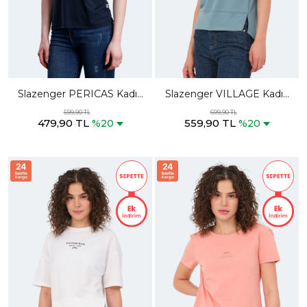
Slazenger PERICAS Kadın
Slazenger VILLAGE Kadın
V Yaka Koyu Gri Tişört
Oversıze Su Yeşili Tişört
599,90 TL
699,90 TL
479,90 TL
559,90 TL
%20
%20