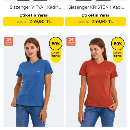
Slazenger VITYA I Kadın
Slazenger KRISTEN I Kadın
Vizon Tişört
V Yaka Açık Yeşil Tişört
Etiketin Yarısı
Etiketin Yarısı
249,90 TL
249,90 TL
499,90 TL
499,90 TL