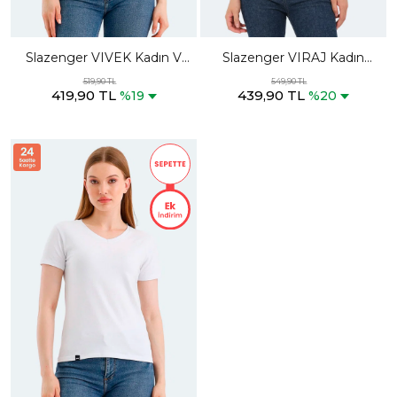
Slazenger VIVEK Kadın V
Slazenger VIRAJ Kadın
Yaka Gri Tişört
Siyah Tişört
519,90 TL
549,90 TL
419,90 TL
439,90 TL
%19
%20