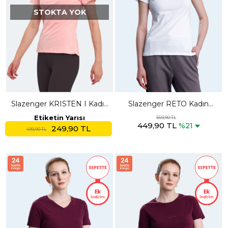
STOKTA YOK
Slazenger KRISTEN I Kadın
Slazenger RETO Kadın
V Yaka Somon Tişört
Beyaz Tişört
Etiketin Yarısı
569,90 TL
449,90 TL
%21
249,90 TL
499,90 TL