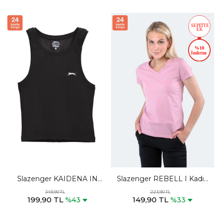
Slazenger KAIDENA IN
Slazenger REBELL I Kadın
Kadın Slim Fıt Kolsuz Siyah
Slim Fıt V Yaka Pembe
349,90 TL
223,90 TL
199,90 TL
149,90 TL
Tişört
Tişört
%43
%33