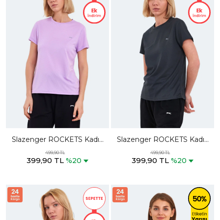
Slazenger ROCKETS Kadın
Slazenger ROCKETS Kadın
Lila Tişört
Antrasit Tişört
499,90 TL
499,90 TL
399,90 TL
399,90 TL
%20
%20