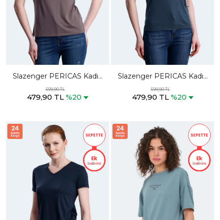
Slazenger PERICAS Kadın
Slazenger PERICAS Kadın
V Yaka Kahve Tişört
V Yaka Antrasit Tişört
599,90 TL
599,90 TL
479,90 TL
479,90 TL
%20
%20