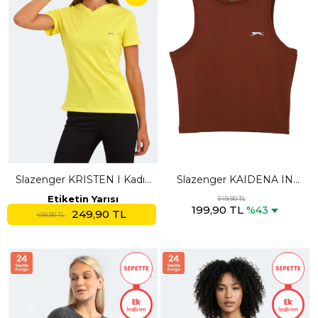
Slazenger KRISTEN I Kadın
Slazenger KAIDENA IN
V Yaka Sarı Tişört
Kadın Slim Fıt Kolsuz Kahve
Etiketin Yarısı
349,90 TL
199,90 TL
Tişört
%43
249,90 TL
499,90 TL