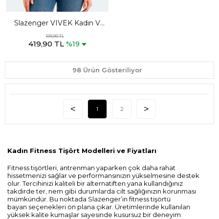
Slazenger VIVEK Kadın V
Yaka Beyaz Tişört
519,90 TL
419,90 TL
%19
98 Ürün Gösteriliyor
1
2
Kadın Fitness Tişört Modelleri ve Fiyatları
Fitness tişörtleri, antrenman yaparken çok daha rahat
hissetmenizi sağlar ve performansınızın yükselmesine destek
olur. Tercihinizi kaliteli bir alternatiften yana kullandığınız
takdirde ter, nem gibi durumlarda cilt sağlığınızın korunması
mümkündür. Bu noktada Slazenger’in fitness tişörtü
bayan seçenekleri ön plana çıkar. Üretimlerinde kullanılan
yüksek kalite kumaşlar sayesinde kusursuz bir deneyim