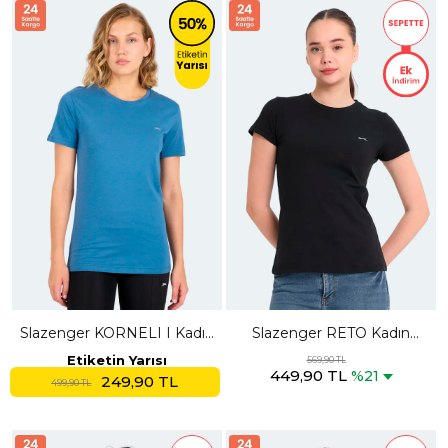
Slazenger KORNELI I Kadın
Slazenger RETO Kadın
Slim Fit Indigo Tişört
Siyah Tişört
Etiketin Yarısı
569,90 TL
449,90 TL
%21
249,90 TL
499,90 TL