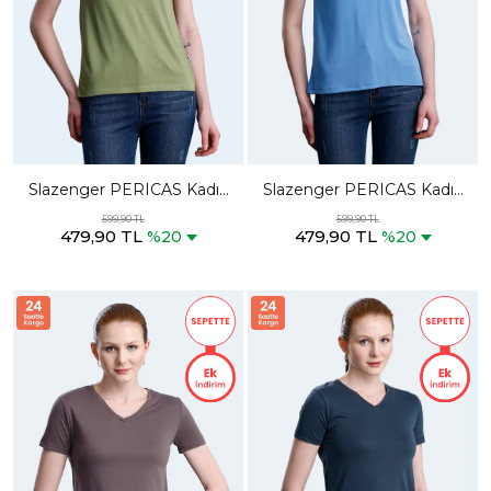
Slazenger PERICAS Kadın
Slazenger PERICAS Kadın
V Yaka Açık Yeşil Tişört
V Yaka Mavi Tişört
599,90 TL
599,90 TL
479,90 TL
479,90 TL
%20
%20