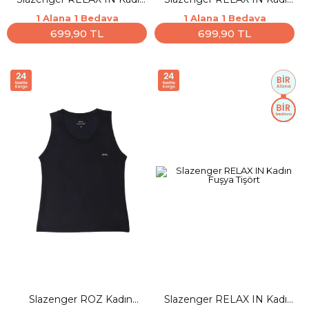
Siyah Tişört
Beyaz Tişört
1 Alana 1 Bedava
1 Alana 1 Bedava
699,90 TL
699,90 TL
Slazenger ROZ Kadın
Slazenger RELAX IN Kadın