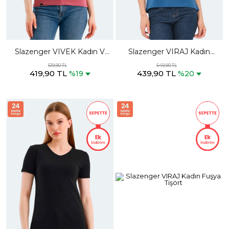
Slazenger VIVEK Kadın V
Slazenger VIRAJ Kadın
Yaka Gül Tişört
Petrol Tişört
519,90 TL
549,90 TL
419,90 TL
439,90 TL
%19
%20