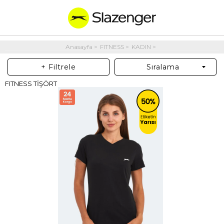
Anasayfa
FITNESS
KADIN
+ Filtrele
Sıralama
FITNESS TİŞÖRT