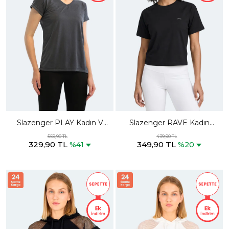
Slazenger PLAY Kadın V
Slazenger RAVE Kadın
Yaka Koyu Gri Tişört
Siyah Tişört
559,90 TL
439,90 TL
329,90 TL
349,90 TL
%41
%20