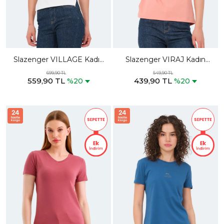
Slazenger VILLAGE Kadın
Slazenger VIRAJ Kadın
Oversıze Ekru Tişört
Somon Tişört
699,90 TL
549,90 TL
559,90 TL
439,90 TL
%20
%20