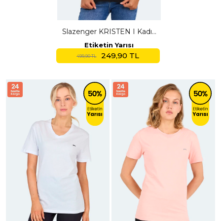
Slazenger KRISTEN I Kadın
V Yaka Siyah Tişört
Etiketin Yarısı
249,90 TL
499,90 TL