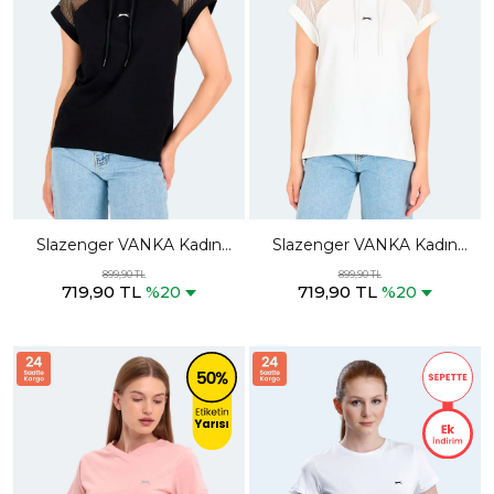
Slazenger VANKA Kadın
Slazenger VANKA Kadın
Siyah Tişört
Ekru Tişört
899,90 TL
899,90 TL
719,90 TL
719,90 TL
%20
%20