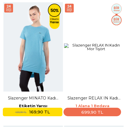
Slazenger MINATO Kadın
Slazenger RELAX IN Kadın
Mavi Tişört
Mor Tişört
Etiketin Yarısı
1 Alana 1 Bedava
169,90 TL
699,90 TL
459,90 TL