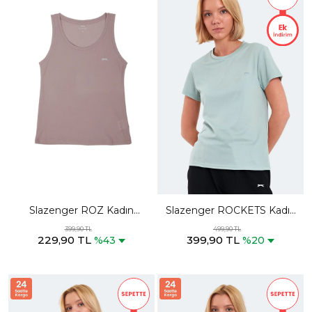
Slazenger ROZ Kadın
Slazenger ROCKETS Kadın
Kolsuz Gül Tişört
Nane Tişört
399,90 TL
499,90 TL
229,90 TL
399,90 TL
%43
%20