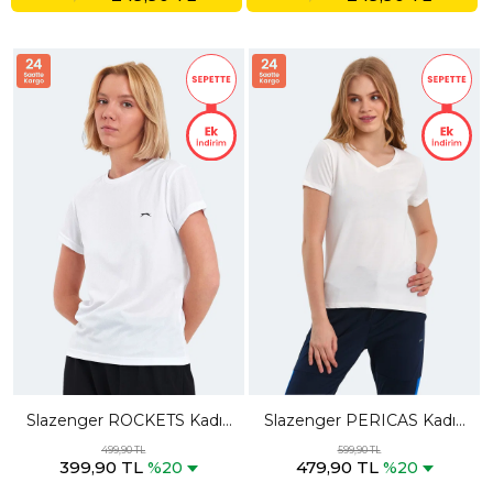
Slazenger ROCKETS Kadın
Slazenger PERICAS Kadın
Beyaz Tişört
V Yaka Ekru Tişört
499,90 TL
599,90 TL
399,90 TL
479,90 TL
%20
%20