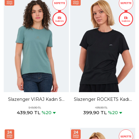
Slazenger VIRAJ Kadın Su
Slazenger ROCKETS Kadın
Yeşili Tişört
Siyah Tişört
549,90 TL
499,90 TL
439,90 TL
399,90 TL
%20
%20