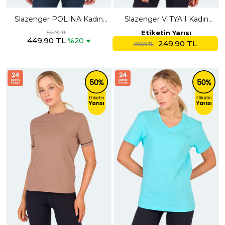
Slazenger POLINA Kadın
Slazenger VITYA I Kadın
Koyu Gri Tişört
Beyaz Tişört
Etiketin Yarısı
559,90 TL
449,90 TL
%20
249,90 TL
499,90 TL