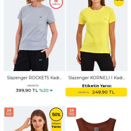
Slazenger ROCKETS Kadın
Slazenger KORNELI I Kadın
Açık Gri Tişört
Slim Fit Sarı Tişört
Etiketin Yarısı
499,90 TL
399,90 TL
%20
249,90 TL
499,90 TL