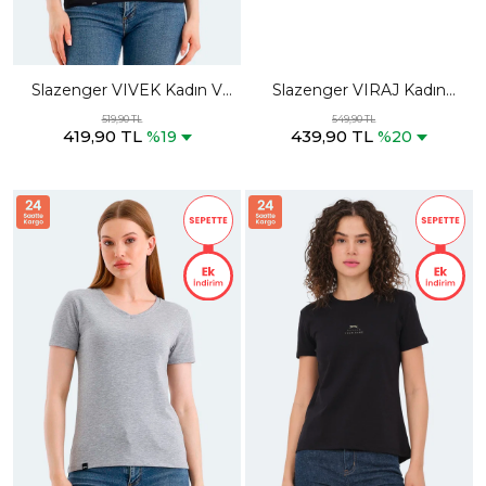
Slazenger VIVEK Kadın V
Slazenger VIRAJ Kadın
Yaka Siyah Tişört
Fuşya Tişört
519,90 TL
549,90 TL
419,90 TL
439,90 TL
%19
%20