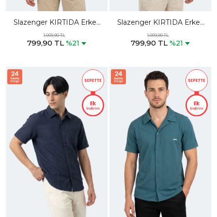
Slazenger KIRTIDA Erkek
Slazenger KIRTIDA Erkek
Siyah Gömlek
Kahve Gömlek
1.009,90 TL
1.009,90 TL
799,90 TL
799,90 TL
%21
%21