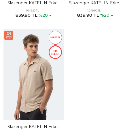
Slazenger KATELIN Erkek
Slazenger KATELIN Erkek
Haki Gömlek
Siyah Gömlek
1.049,90 TL
1.049,90 TL
839,90 TL
839,90 TL
%20
%20
Slazenger KATELIN Erkek