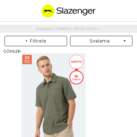
Anasayfa
ERKEK
SPOR GİYİM
+ Filtrele
Sıralama
GÖMLEK