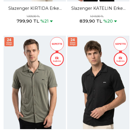
Slazenger KIRTIDA Erkek
Slazenger KATELIN Erkek
Indigo Gömlek
Petrol Gömlek
1.009,90 TL
1.049,90 TL
799,90 TL
839,90 TL
%21
%20