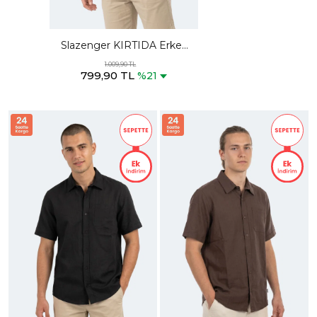
Slazenger KIRTIDA Erkek
Haki Gömlek
1.009,90 TL
799,90 TL
%21