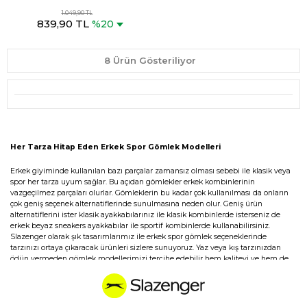
Bej Gömlek
1.049,90 TL
839,90 TL
%20
8 Ürün Gösteriliyor
Her Tarza Hitap Eden Erkek Spor Gömlek Modelleri
Erkek giyiminde kullanılan bazı parçalar zamansız olması sebebi ile klasik veya
spor her tarza uyum sağlar. Bu açıdan gömlekler erkek kombinlerinin
vazgeçilmez parçaları olurlar. Gömleklerin bu kadar çok kullanılması da onların
çok geniş seçenek alternatiflerinde sunulmasına neden olur. Geniş ürün
alternatiflerini ister klasik ayakkabılarınız ile klasik kombinlerde isterseniz de
erkek beyaz sneakers ayakkabılar ile sportif kombinlerde kullanabilirsiniz.
Slazenger olarak şık tasarımlarımız ile erkek spor gömlek seçeneklerinde
tarzınızı ortaya çıkaracak ürünleri sizlere sunuyoruz. Yaz veya kış tarzınızdan
ödün vermeden gömlek modellerimizi tercihe edebilir hem kaliteyi ve hem de
konforu aynı anda yaşarsınız. Sayfamızda yaz aylarında keyfi kullanım sunan
erkek yazlık gömleklerine, yazlık tişört ya da erkek kısa kollu tişörtler de
ulaşabilirsiniz. Farklı kalıp, kumaş, aksesuar ve tasarımları ile aradığınız her
türlü spor gömleğe sayfamızdan kolayca ulaşabilirsiniz. Geniş ürün