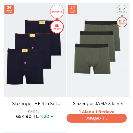
Slazenger HE 3 lü Set
Slazenger JAMA 3 lü Set
Erkek Lacivert Boxer
Erkek Haki Boxer
1 Alana 1 Bedava
819,90 TL
654,90 TL
%20
799,90 TL