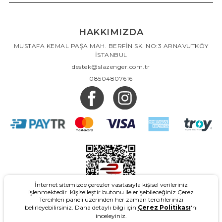
fiyatların yanı sıra klasik stil ve streç yapılarıyla seçebileceğin çeşitli boxer
modelleri ve tüm bunlarla uyum fanila-atlet tasarımları mevcuttur. Hem
günlük hem de spor aktivitelerinde sana eşlik edebilecek bir iç çamaşır modeli
seçerek konforundan ve avantajlarından yararlanabilirsin. Rahatlığı, desenleri ve
HAKKIMIZDA
çok yönlü renkleriyle öne çıkan Slazenger erkek iç çamaşır çeşitlerine göz
atabilir aralarından dilediğin gibi seçim yapabilirsin.
MUSTAFA KEMAL PAŞA MAH. BERFİN SK. NO:3 ARNAVUTKÖY
İSTANBUL
destek@slazenger.com.tr
08504807616
İnternet sitemizde çerezler vasıtasıyla kişisel verileriniz
işlenmektedir. Kişiselleştir butonu ile erişebileceğiniz Çerez
Tercihleri paneli üzerinden her zaman tercihlerinizi
belirleyebilirsiniz. Daha detaylı bilgi için
Çerez Politikası
'nı
inceleyiniz.
2026
- Slazenger.com.tr - Tüm Hakları Saklıdır.