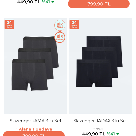
449,90 TL
%41
799,90 TL
Slazenger JAMA 3 lü Set
Slazenger JADAX 3 lü Set
Erkek Koyu Gri Boxer
Erkek Lacivert Boxer
1 Alana 1 Bedava
759,90 TL
449,90 TL
%41
799,90 TL