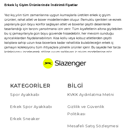
Erkek İç Giyim Ürünlerinde İndirimli Fiyatlar
Yaz-kış yılın tüm zamanlarına uygun kumaşlarla üretilen erkek iç giyim
ürünleri, rahat atlet ve boxer modellerinden oluşur. Pamuklu içerikleri ve esnek
yapılarıyla gün boyu konfor sağlayan atlet ve boxerlar çeşitli desenlerde
tasarlandığı için tarzını yansıtmana izin verir. Tüm kıyafetlerin altına giyilebilen
bu iç çamaşırlarıyla gün boyu güvende hissedebilir, her mevsim sunduğu
ayrıcalıklardan faydalanabilirsin. Kısa kollu veya kolsuz atletlerden çeşitli
kalıplara sahip uzun-kısa boxerlara kadar rahatlıkla bulabileceğin erkek iç
çamaşırı koleksiyonu tüm ihtiyaçlara yönelik ürünler içerir. Bu sayede her tarza
koleksiyonu inceleyerek, stiline uyum sağlayan iç giyim modellerine göz
atabilirsin.
Erkek Boxer Çeşitleri
Yüksek ve standart bel boyuna sahip erkek boxer çeşitleri %100 pamuk ve %95
pamuk - %5 elastan içerikleriyle rahat kullanım sağlar. Ter emici özelliği ile yılın
KATEGORILER
BILGI
sıcak zamanları tercih edilen ve tamamen pamuktan yapılan en sağlıklı erkek iç
çamaşırı Slazenger koleksiyonlarının bir parçasıdır. Elastan içeren erkek boxer
Spor Ayakkabı
KVKK Aydınlatma Metni
modelleri ise rahat hareket etmene izin verir ve vücudunun şeklini alarak
konforlu hissettirir. Tüm erkek boxer çeşitlerinin ortak özelliği her tarza uyum
sağlayan renk ve desenleridir. Rahat ve yumuşak bel lastiği ile donatılan
Erkek Spor Ayakkabı
Gizlilik ve Güvenlik
boxerlar, siyah, beyaz, lacivert ve gri gibi nötr ve erkek gardıroplarının
vazgeçilmez renklerinde üretilir. Ayrıca enerjik desenlerde de tasarlanan
Politikası
boxerlar farklı renk bel lastikleri ile dikkat çekici stiller elde etmene yardımcı
Erkek Sneaker
olur. Erkek boxer modelleri S ve XXL arası üretilen geniş beden aralıkları
Mesafeli Satış Sözleşmesi
sayesinde her kullanıcıya uyum sağlar. Uygun aralıklarla sunulan erkek boxer