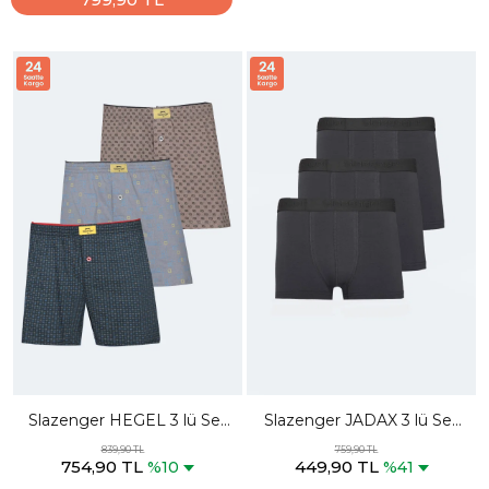
Slazenger HEGEL 3 lü Set
Slazenger JADAX 3 lü Set
Erkek Karışk Boxer
Erkek Koyu Gri Boxer
839,90 TL
759,90 TL
754,90 TL
449,90 TL
%10
%41