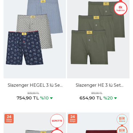
Slazenger HEGEL 3 lü Set
Slazenger HE 3 lü Set
Erkek Karışık Boxer
Erkek Haki Boxer
839,90 TL
819,90 TL
754,90 TL
654,90 TL
%10
%20