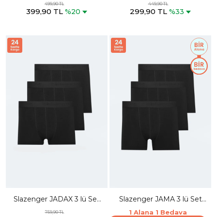
Kolsuz Gri Atlet
Kolsuz Antrasit Atlet
499,90 TL
449,90 TL
399,90 TL
299,90 TL
%20
%33
Slazenger JADAX 3 lü Set
Slazenger JAMA 3 lü Set
Erkek Siyah Boxer
Erkek Siyah Boxer
1 Alana 1 Bedava
759,90 TL