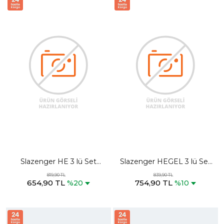
Slazenger HE 3 lü Set
Slazenger HEGEL 3 lü Set
Erkek Antrasit Boxer
Erkek Karışık Boxer
819,90 TL
839,90 TL
654,90 TL
754,90 TL
%20
%10