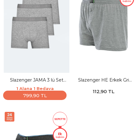
Slazenger JAMA 3 lü Set
Slazenger HE Erkek Gri
Erkek Gri Boxer
Boxer
1 Alana 1 Bedava
112,90 TL
799,90 TL