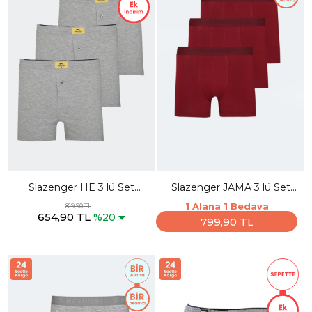
Slazenger HE 3 lü Set
Slazenger JAMA 3 lü Set
Erkek Gri Boxer
Erkek Bordo Boxer
1 Alana 1 Bedava
819,90 TL
654,90 TL
%20
799,90 TL