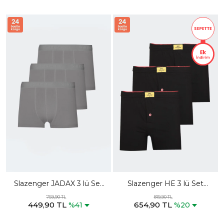
Slazenger JADAX 3 lü Set
Slazenger HE 3 lü Set
Erkek Gri Boxer
Erkek Siyah Boxer
759,90 TL
819,90 TL
449,90 TL
654,90 TL
%41
%20