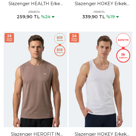
Slazenger HEALTH Erkek
Slazenger HOKEY Erkek
Beyaz Atlet
Slim Fıt Kolsuz Siyah Atlet
339,90 TL
419,90 TL
259,90 TL
339,90 TL
%24
%19
Slazenger HEROFIT IN
Slazenger HOKEY Erkek